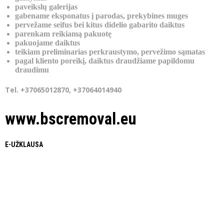
paveikslų galerijas
gabename eksponatus į parodas, prekybines muges
pervežame seifus bei kitus didelio gabarito daiktus
parenkam reikiamą pakuotę
pakuojame daiktus
teikiam preliminarias perkraustymo, pervežimo sąmatas
pagal kliento poreikį, daiktus draudžiame papildomu
draudimu
Tel. +37065012870, +37064014940
www.bscremoval.eu
E-UŽKLAUSA
B
A
L
T
I
C
S
H
I