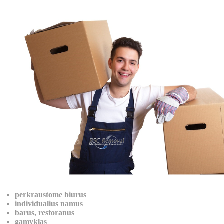
KARJERA
PARTNERIAI
E-UŽKLAUSA
KLIENTAMS
KROVINIO SEKIMAS
perkraustome biurus
individualius namus
barus, restoranus
gamyklas