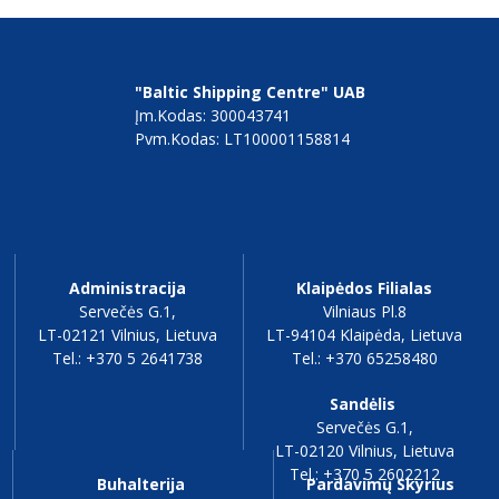
"Baltic Shipping Centre" UAB
Įm.kodas: 300043741
Pvm.kodas: LT100001158814
Administracija
Klaipėdos Filialas
Servečės G.1,
Vilniaus Pl.8
LT-02121 Vilnius, Lietuva
LT-94104 Klaipėda, Lietuva
Tel.: +370 5 2641738
Tel.: +370 65258480
Sandėlis
Servečės G.1,
LT-02120 Vilnius, Lietuva
Tel.: +370 5 2602212
Buhalterija
Pardavimų Skyrius